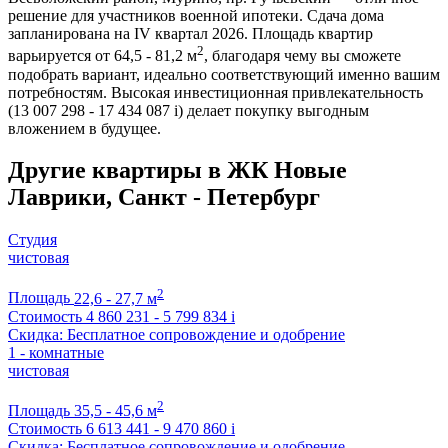
решение для участников военной ипотеки. Сдача дома
запланирована на IV квартал 2026. Площадь квартир
2
варьируется от 64,5 - 81,2 м
, благодаря чему вы сможете
подобрать вариант, идеально соответствующий именно вашим
потребностям. Высокая инвестиционная привлекательность
(13 007 298 - 17 434 087
i
) делает покупку выгодным
вложением в будущее.
Другие квартиры в ЖК Новые
Лаврики, Санкт - Петербург
Студия
чистовая
2
Площадь
22,6 - 27,7 м
Стоимость
4 860 231 - 5 799 834
i
Скидка: Бесплатное сопровождение и одобрение
1 - комнатные
чистовая
2
Площадь
35,5 - 45,6 м
Стоимость
6 613 441 - 9 470 860
i
Скидка: Бесплатное сопровождение и одобрение