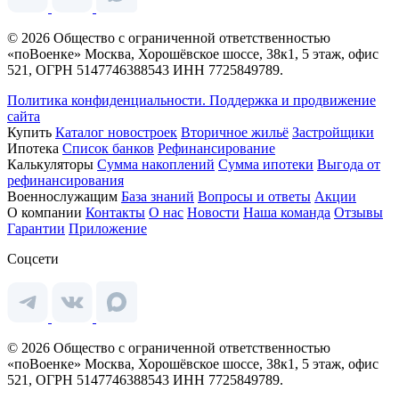
© 2026 Общество с ограниченной ответственностью
«поВоенке» Москва, Хорошёвское шоссе, 38к1, 5 этаж, офис
521, ОГРН 5147746388543 ИНН 7725849789.
Политика конфиденциальности.
Поддержка и продвижение
сайта
Купить
Каталог новостроек
Вторичное жильё
Застройщики
Ипотека
Список банков
Рефинансирование
Калькуляторы
Сумма накоплений
Сумма ипотеки
Выгода от
рефинансирования
Военнослужащим
База знаний
Вопросы и ответы
Акции
О компании
Контакты
О нас
Новости
Наша команда
Отзывы
Гарантии
Приложение
Соцсети
© 2026 Общество с ограниченной ответственностью
«поВоенке» Москва, Хорошёвское шоссе, 38к1, 5 этаж, офис
521, ОГРН 5147746388543 ИНН 7725849789.