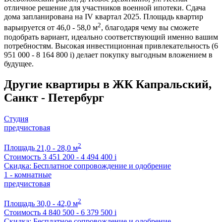
отличное решение для участников военной ипотеки. Сдача
дома запланирована на IV квартал 2025. Площадь квартир
2
варьируется от 46,0 - 58,0 м
, благодаря чему вы сможете
подобрать вариант, идеально соответствующий именно вашим
потребностям. Высокая инвестиционная привлекательность (6
951 000 - 8 164 800
i
) делает покупку выгодным вложением в
будущее.
Другие квартиры в ЖК Капральский,
Санкт - Петербург
Студия
предчистовая
2
Площадь
21,0 - 28,0 м
Стоимость
3 451 200 - 4 494 400
i
Скидка: Бесплатное сопровождение и одобрение
1 - комнатные
предчистовая
2
Площадь
30,0 - 42,0 м
Стоимость
4 840 500 - 6 379 500
i
Скидка: Бесплатное сопровождение и одобрение