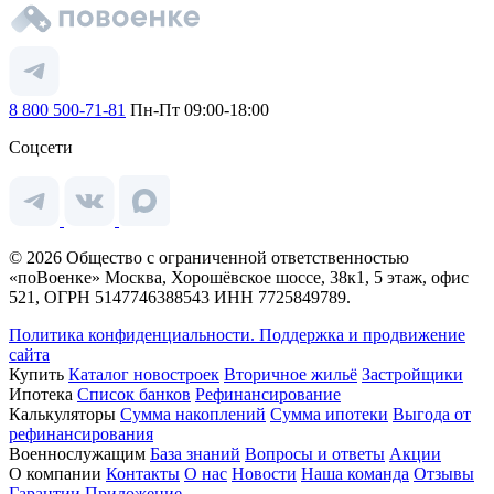
8 800 500-71-81
Пн-Пт 09:00-18:00
Соцсети
© 2026 Общество с ограниченной ответственностью
«поВоенке» Москва, Хорошёвское шоссе, 38к1, 5 этаж, офис
521, ОГРН 5147746388543 ИНН 7725849789.
Политика конфиденциальности.
Поддержка и продвижение
сайта
Купить
Каталог новостроек
Вторичное жильё
Застройщики
Ипотека
Список банков
Рефинансирование
Калькуляторы
Сумма накоплений
Сумма ипотеки
Выгода от
рефинансирования
Военнослужащим
База знаний
Вопросы и ответы
Акции
О компании
Контакты
О нас
Новости
Наша команда
Отзывы
Гарантии
Приложение