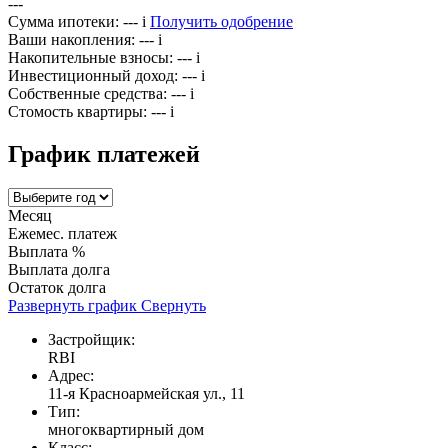
---
Сумма ипотеки:
---
i
Получить одобрение
Ваши накопления:
---
i
Накопительные взносы:
---
i
Инвестиционный доход:
---
i
Собственные средства:
---
i
Стомость квартиры:
---
i
График платежей
Месяц
Ежемес. платеж
Выплата %
Выплата долга
Остаток долга
Развернуть график
Свернуть
Застройщик:
RBI
Адрес:
11-я Красноармейская ул., 11
Тип:
многоквартирный дом
Класс: