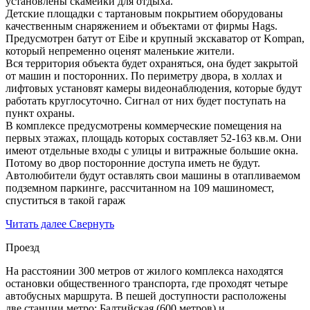
установлены скамейки для отдыха.
Детские площадки с тартановым покрытием оборудованы
качественным снаряжением и объектами от фирмы Hags.
Предусмотрен батут от Eibe и крупный экскаватор от Kompan,
который непременно оценят маленькие жители.
Вся территория объекта будет охраняться, она будет закрытой
от машин и посторонних. По периметру двора, в холлах и
лифтовых установят камеры видеонаблюдения, которые будут
работать круглосуточно. Сигнал от них будет поступать на
пункт охраны.
В комплексе предусмотрены коммерческие помещения на
первых этажах, площадь которых составляет 52-163 кв.м. Они
имеют отдельные входы с улицы и витражные большие окна.
Потому во двор посторонние доступа иметь не будут.
Автолюбители будут оставлять свои машины в отапливаемом
подземном паркинге, рассчитанном на 109 машиномест,
спуститься в такой гараж
Читать далее
Свернуть
Проезд
На расстоянии 300 метров от жилого комплекса находятся
остановки общественного транспорта, где проходят четыре
автобусных маршрута. В пешей доступности расположены
две станции метро: Балтийская (600 метров) и