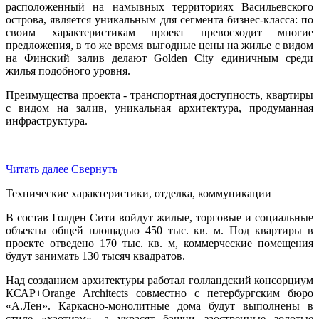
расположенный на намывных территориях Васильевского
острова, является уникальным для сегмента бизнес-класса: по
своим характеристикам проект превосходит многие
предложения, в то же время выгодные цены на жилье с видом
на Финский залив делают Golden City единичным среди
жилья подобного уровня.
Преимущества проекта - транспортная доступность, квартиры
с видом на залив, уникальная архитектура, продуманная
инфраструктура.
Читать далее
Свернуть
Технические характеристики, отделка, коммуникации
В состав Голден Сити войдут жилые, торговые и социальные
объекты общей площадью 450 тыс. кв. м. Под квартиры в
проекте отведено 170 тыс. кв. м, коммерческие помещения
будут занимать 130 тысяч квадратов.
Над созданием архитектуры работал голландский консорциум
КСАР+Orange Architects совместно с петербургским бюро
«А.Лен». Каркасно-монолитные дома будут выполнены в
стиле «хаотизм», а украсят башни заостренные золотые