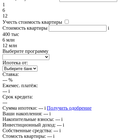
1
6
12
Учесть стоимость квартиры
Стоимость квартиры
i
400 тыс
6 млн
12 млн
Выберите программу
Ипотека от:
Ставка:
---
%
Ежемес. платёж:
---
i
Срок кредита:
---
Сумма ипотеки:
---
i
Получить одобрение
Ваши накопления:
---
i
Накопительные взносы:
---
i
Инвестиционный доход:
---
i
Собственные средства:
---
i
Стомость квартиры:
---
i