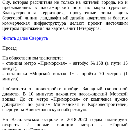
City, которая рассчитана не только на жителей города, но и
пребывающих в пассажирский порт по морю туристов.
Благоустроенная территория, прогулочные зоны вдоль
береговой линии, ландшафтный дизайн кварталов и богатая
коммерческая инфраструктура делают проект настоящим
центром притяжения на карте Санкт-Петербурга.
Читать далее
Свернуть
Проезд
На общественном транспорте:
- станция метро «Приморская» - автобус №158 (в пути 15
минут);
- остановка «Морской вокзал 1» - пройти 70 метров (1
минута).
Поблизости от новостройки пройдет Западный скоростной
диаметр. В 10 минутах находится пассажирский Морской
вокзал. До ст. метро «Приморская» от комплекса нужно
добираться по улицам Мичманская и Кораблестроителей,
свернув на Новосмоленскую набережную.
На Васильевском острове к 2018-2020 годам планируют
открыть 2 новые станции метро - «Горный
институт» и «Гавань».