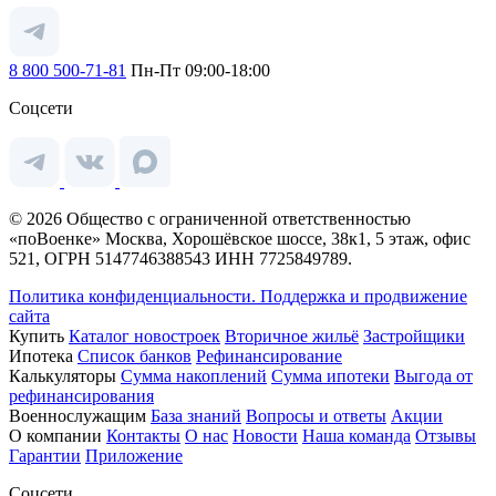
8 800 500-71-81
Пн-Пт 09:00-18:00
Соцсети
© 2026 Общество с ограниченной ответственностью
«поВоенке» Москва, Хорошёвское шоссе, 38к1, 5 этаж, офис
521, ОГРН 5147746388543 ИНН 7725849789.
Политика конфиденциальности.
Поддержка и продвижение
сайта
Купить
Каталог новостроек
Вторичное жильё
Застройщики
Ипотека
Список банков
Рефинансирование
Калькуляторы
Сумма накоплений
Сумма ипотеки
Выгода от
рефинансирования
Военнослужащим
База знаний
Вопросы и ответы
Акции
О компании
Контакты
О нас
Новости
Наша команда
Отзывы
Гарантии
Приложение
Соцсети