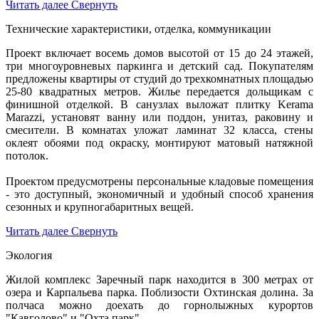
Читать далее
Свернуть
Технические характеристики, отделка, коммуникации
Проект включает восемь домов высотой от 15 до 24 этажей,
три многоуровневых паркинга и детский сад. Покупателям
предложены квартиры от студий до трехкомнатных площадью
25-80 квадратных метров. Жилье передается дольщикам с
финишной отделкой. В санузлах выложат плитку Kerama
Marazzi, установят ванну или поддон, унитаз, раковину и
смесители. В комнатах уложат ламинат 32 класса, стены
оклеят обоями под окраску, монтируют матовый натяжной
потолок.
Проектом предусмотрены персональные кладовые помещения
- это доступный, экономичный и удобный способ хранения
сезонных и крупногабаритных вещей.
Читать далее
Свернуть
Экология
Жилой комплекс Заречный парк находится в 300 метрах от
озера и Карпальева парка. Поблизости Охтинская долина. За
полчаса можно доехать до горнолыжных курортов
"Кавголово" и "Охта парк".