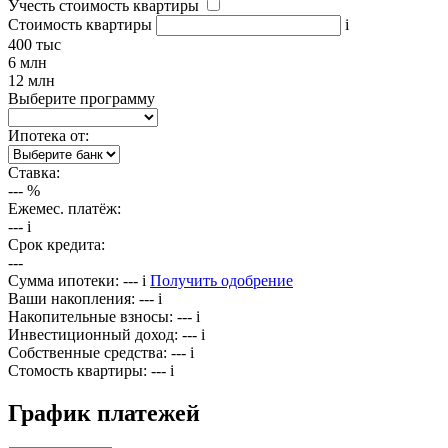
Учесть стоимость квартиры
Стоимость квартиры
i
400 тыс
6 млн
12 млн
Выберите программу
Ипотека от:
Ставка:
---
%
Ежемес. платёж:
---
i
Срок кредита:
---
Сумма ипотеки:
---
i
Получить одобрение
Ваши накопления:
---
i
Накопительные взносы:
---
i
Инвестиционный доход:
---
i
Собственные средства:
---
i
Стомость квартиры:
---
i
График платежей