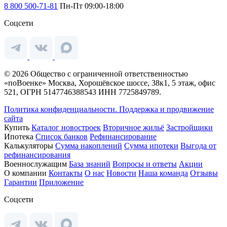
8 800 500-71-81
Пн-Пт 09:00-18:00
Соцсети
© 2026 Общество с ограниченной ответственностью
«поВоенке» Москва, Хорошёвское шоссе, 38к1, 5 этаж, офис
521, ОГРН 5147746388543 ИНН 7725849789.
Политика конфиденциальности.
Поддержка и продвижение
сайта
Купить
Каталог новостроек
Вторичное жильё
Застройщики
Ипотека
Список банков
Рефинансирование
Калькуляторы
Сумма накоплений
Сумма ипотеки
Выгода от
рефинансирования
Военнослужащим
База знаний
Вопросы и ответы
Акции
О компании
Контакты
О нас
Новости
Наша команда
Отзывы
Гарантии
Приложение
Соцсети