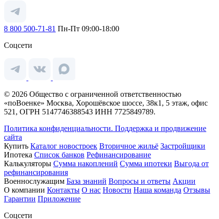
8 800 500-71-81
Пн-Пт 09:00-18:00
Соцсети
© 2026 Общество с ограниченной ответственностью
«поВоенке» Москва, Хорошёвское шоссе, 38к1, 5 этаж, офис
521, ОГРН 5147746388543 ИНН 7725849789.
Политика конфиденциальности.
Поддержка и продвижение
сайта
Купить
Каталог новостроек
Вторичное жильё
Застройщики
Ипотека
Список банков
Рефинансирование
Калькуляторы
Сумма накоплений
Сумма ипотеки
Выгода от
рефинансирования
Военнослужащим
База знаний
Вопросы и ответы
Акции
О компании
Контакты
О нас
Новости
Наша команда
Отзывы
Гарантии
Приложение
Соцсети