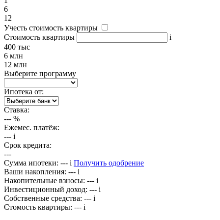
1
6
12
Учесть стоимость квартиры
Стоимость квартиры
i
400 тыс
6 млн
12 млн
Выберите программу
Ипотека от:
Ставка:
---
%
Ежемес. платёж:
---
i
Срок кредита:
---
Сумма ипотеки:
---
i
Получить одобрение
Ваши накопления:
---
i
Накопительные взносы:
---
i
Инвестиционный доход:
---
i
Собственные средства:
---
i
Стомость квартиры:
---
i