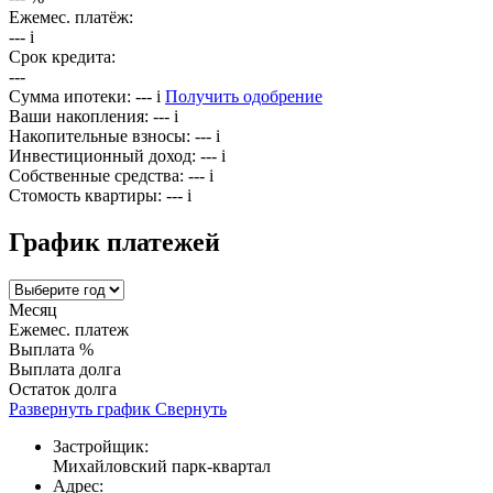
Ежемес. платёж:
---
i
Срок кредита:
---
Сумма ипотеки:
---
i
Получить одобрение
Ваши накопления:
---
i
Накопительные взносы:
---
i
Инвестиционный доход:
---
i
Собственные средства:
---
i
Стомость квартиры:
---
i
График платежей
Месяц
Ежемес. платеж
Выплата %
Выплата долга
Остаток долга
Развернуть график
Свернуть
Застройщик:
Михайловский парк-квартал
Адрес: