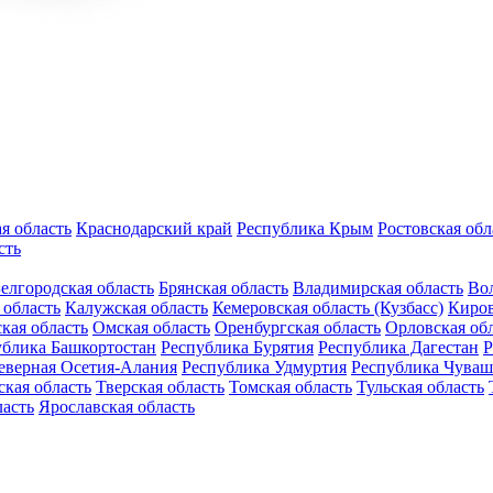
я область
Краснодарский край
Республика Крым
Ростовская обл
сть
елгородская область
Брянская область
Владимирская область
Вол
 область
Калужская область
Кемеровская область (Кузбасс)
Киров
кая область
Омская область
Оренбургская область
Орловская об
ублика Башкортостан
Республика Бурятия
Республика Дагестан
Р
еверная Осетия-Алания
Республика Удмуртия
Республика Чуваш
кая область
Тверская область
Томская область
Тульская область
ласть
Ярославская область