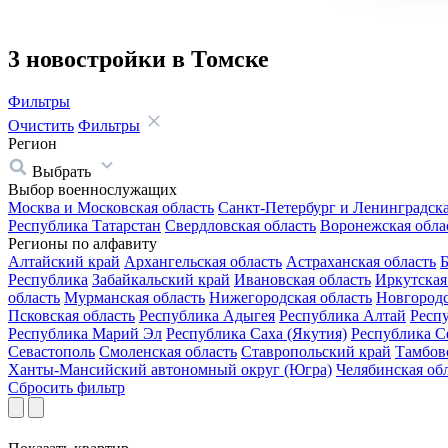
3 новостройки в Томске
Фильтры
Очистить
Фильтры
Регион
Выбрать
Выбор военнослужащих
Москва и Московская область
Санкт-Петербург и Ленинградска
Республика Татарстан
Свердловская область
Воронежская обла
Регионы по алфавиту
Алтайский край
Архангельская область
Астраханская область
Б
Республика
Забайкальский край
Ивановская область
Иркутская
область
Мурманская область
Нижегородская область
Новгородс
Псковская область
Республика Адыгея
Республика Алтай
Респ
Республика Марий Эл
Республика Саха (Якутия)
Республика С
Севастополь
Смоленская область
Ставропольский край
Тамбовс
Ханты-Мансийский автономный округ (Югра)
Челябинская об
Сбросить фильтр