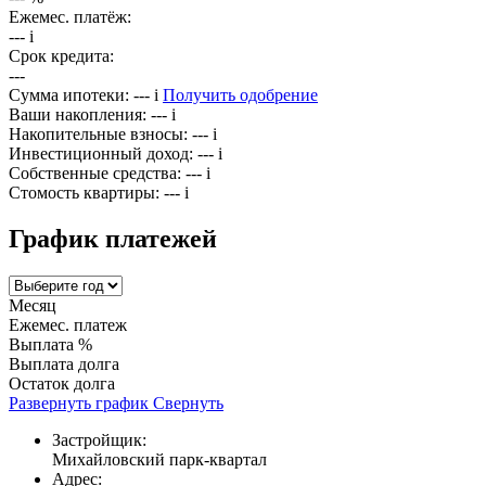
Ежемес. платёж:
---
i
Срок кредита:
---
Сумма ипотеки:
---
i
Получить одобрение
Ваши накопления:
---
i
Накопительные взносы:
---
i
Инвестиционный доход:
---
i
Собственные средства:
---
i
Стомость квартиры:
---
i
График платежей
Месяц
Ежемес. платеж
Выплата %
Выплата долга
Остаток долга
Развернуть график
Свернуть
Застройщик:
Михайловский парк-квартал
Адрес: