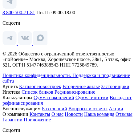
8 800 500-71-81
Пн-Пт 09:00-18:00
Соцсети
© 2026 Общество с ограниченной ответственностью
«поВоенке» Москва, Хорошёвское шоссе, 38к1, 5 этаж, офис
521, ОГРН 5147746388543 ИНН 7725849789.
Политика конфиденциальности.
Поддержка и продвижение
сайта
Купить
Каталог новостроек
Вторичное жильё
Застройщики
Ипотека
Список банков
Рефинансирование
Калькуляторы
Сумма накоплений
Сумма ипотеки
Выгода от
рефинансирования
Военнослужащим
База знаний
Вопросы и ответы
Акции
О компании
Контакты
О нас
Новости
Наша команда
Отзывы
Гарантии
Приложение
Соцсети