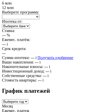
6 млн
12 млн
Выберите программу
Ипотека от:
Ставка:
---
%
Ежемес. платёж:
---
i
Срок кредита:
---
Сумма ипотеки:
---
i
Получить одобрение
Ваши накопления:
---
i
Накопительные взносы:
---
i
Инвестиционный доход:
---
i
Собственные средства:
---
i
Стомость квартиры:
---
i
График платежей
Месяц
Ежемес. платеж