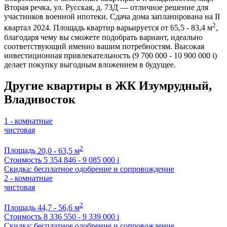
Вторая речка, ул. Русская, д. 73Д — отличное решение для
участников военной ипотеки. Сдача дома запланирована на II
2
квартал 2024. Площадь квартир варьируется от 65,5 - 83,4 м
,
благодаря чему вы сможете подобрать вариант, идеально
соответствующий именно вашим потребностям. Высокая
инвестиционная привлекательность (9 700 000 - 10 900 000
i
)
делает покупку выгодным вложением в будущее.
Другие квартиры в ЖК Изумрудный,
Владивосток
1 - комнатные
чистовая
2
Площадь
20,0 - 63,5 м
Стоимость
5 354 846 - 9 085 000
i
Скидка: бесплатное одобрение и сопровождение
2 - комнатные
чистовая
2
Площадь
44,7 - 56,6 м
Стоимость
8 336 550 - 9 339 000
i
Скидка: бесплатное одобрение и сопровождение