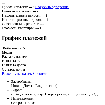
---
Сумма ипотеки:
---
i
Получить одобрение
Ваши накопления:
---
i
Накопительные взносы:
---
i
Инвестиционный доход:
---
i
Собственные средства:
---
i
Стомость квартиры:
---
i
График платежей
Месяц
Ежемес. платеж
Выплата %
Выплата долга
Остаток долга
Развернуть график
Свернуть
Застройщик:
Новый Дом (г. Владивосток)
Адрес:
г. Владивосток, мкр. Вторая речка, ул. Русская, д. 73Д
Направление:
северо - восток