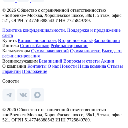
© 2026 Общество с ограниченной ответственностью
«поВоенке» Москва, Хорошёвское шоссе, 38к1, 5 этаж, офис
521, ОГРН 5147746388543 ИНН 7725849789.
Политика конфиденциальности.
Поддержка и продвижение
сайта
Купить
Каталог новостроек
Вторичное жильё
Застройщики
Ипотека
Список банков
Рефинансирование
Калькуляторы
Сумма накоплений
Сумма ипотеки
Выгода от
рефинансирования
Военнослужащим
База знаний
Вопросы и ответы
Акции
О компании
Контакты
О нас
Новости
Наша команда
Отзывы
Гарантии
Приложение
Соцсети
© 2026 Общество с ограниченной ответственностью
«поВоенке» Москва, Хорошёвское шоссе, 38к1, 5 этаж, офис
521, ОГРН 5147746388543 ИНН 7725849789.