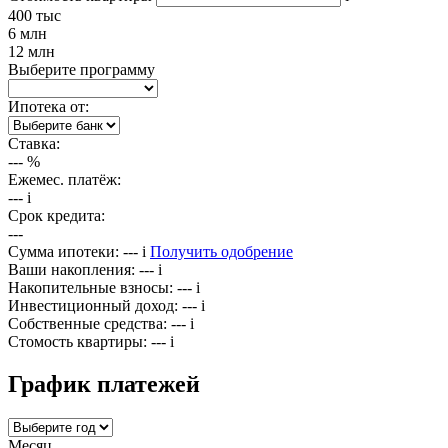
400 тыс
6 млн
12 млн
Выберите программу
Ипотека от:
Ставка:
---
%
Ежемес. платёж:
---
i
Срок кредита:
---
Сумма ипотеки:
---
i
Получить одобрение
Ваши накопления:
---
i
Накопительные взносы:
---
i
Инвестиционный доход:
---
i
Собственные средства:
---
i
Стомость квартиры:
---
i
График платежей
Месяц