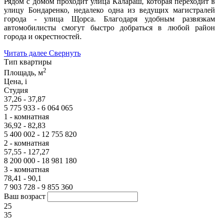
Рядом с домом проходит улица Калараш, которая переходит в
улицу Бондаренко, недалеко одна из ведущих магистралей
города - улица Щорса. Благодаря удобным развязкам
автомобилисты смогут быстро добраться в любой район
города и окрестностей.
Читать далее
Свернуть
Тип квартиры
2
Площадь, м
Цена,
i
Студия
37,26 - 37,87
5 775 933 - 6 064 065
1 - комнатная
36,92 - 82,83
5 400 002 - 12 755 820
2 - комнатная
57,55 - 127,27
8 200 000 - 18 981 180
3 - комнатная
78,41 - 90,1
7 903 728 - 9 855 360
Ваш возраст
25
35