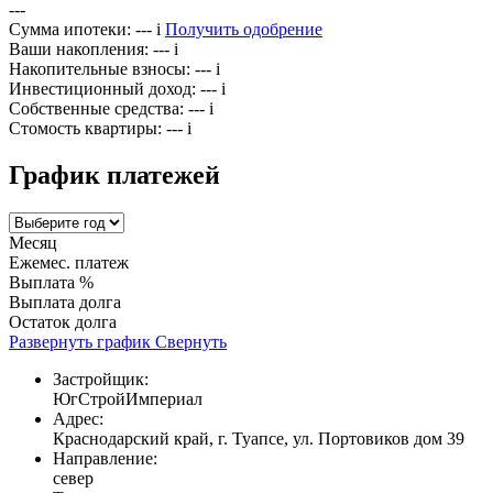
---
Сумма ипотеки:
---
i
Получить одобрение
Ваши накопления:
---
i
Накопительные взносы:
---
i
Инвестиционный доход:
---
i
Собственные средства:
---
i
Стомость квартиры:
---
i
График платежей
Месяц
Ежемес. платеж
Выплата %
Выплата долга
Остаток долга
Развернуть график
Свернуть
Застройщик:
ЮгСтройИмпериал
Адрес:
Краснодарский край, г. Туапсе, ул. Портовиков дом 39
Направление:
север