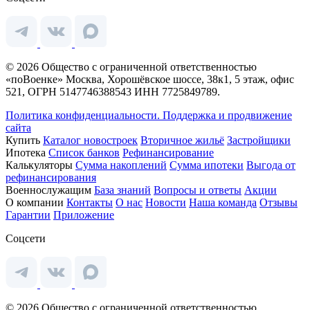
© 2026 Общество с ограниченной ответственностью
«поВоенке» Москва, Хорошёвское шоссе, 38к1, 5 этаж, офис
521, ОГРН 5147746388543 ИНН 7725849789.
Политика конфиденциальности.
Поддержка и продвижение
сайта
Купить
Каталог новостроек
Вторичное жильё
Застройщики
Ипотека
Список банков
Рефинансирование
Калькуляторы
Сумма накоплений
Сумма ипотеки
Выгода от
рефинансирования
Военнослужащим
База знаний
Вопросы и ответы
Акции
О компании
Контакты
О нас
Новости
Наша команда
Отзывы
Гарантии
Приложение
Соцсети
© 2026 Общество с ограниченной ответственностью