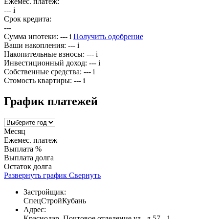
Ежемес. платёж:
---
i
Срок кредита:
---
Сумма ипотеки:
---
i
Получить одобрение
Ваши накопления:
---
i
Накопительные взносы:
---
i
Инвестиционный доход:
---
i
Собственные средства:
---
i
Стомость квартиры:
---
i
График платежей
Месяц
Ежемес. платеж
Выплата %
Выплата долга
Остаток долга
Развернуть график
Свернуть
Застройщик:
СпецСтройКубань
Адрес:
Краснодар, Почтовое отделение ул., д.57 - 1