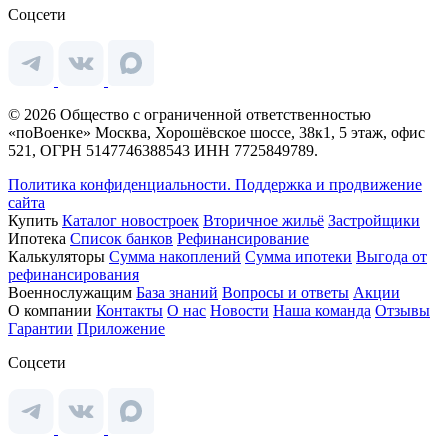
Соцсети
© 2026 Общество с ограниченной ответственностью
«поВоенке» Москва, Хорошёвское шоссе, 38к1, 5 этаж, офис
521, ОГРН 5147746388543 ИНН 7725849789.
Политика конфиденциальности.
Поддержка и продвижение
сайта
Купить
Каталог новостроек
Вторичное жильё
Застройщики
Ипотека
Список банков
Рефинансирование
Калькуляторы
Сумма накоплений
Сумма ипотеки
Выгода от
рефинансирования
Военнослужащим
База знаний
Вопросы и ответы
Акции
О компании
Контакты
О нас
Новости
Наша команда
Отзывы
Гарантии
Приложение
Соцсети