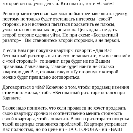
которой он получит деньги. Кто платит, тот и «Свой»!
Риэлтор заинтересован как можно быстрее завершить сделку,
поэтому не только будет отстаивать интересы "своей"
стороны, но и всячески пытаться подсветить ее плюсы,
умолчать о возможных недостатках. Цель одна - не дать
второй стороне сделки уйти. Но при схеме «Бесплатный
риэлтор» - Вы становитесь второй стороной, а не первой.
И если Вам при покупке квартиры говорят: «Для Вас
бесплатный риэлтор - вы ничего не заплатите, мы все возьмём
с «той стороны!», то значит, игра будет не по Вашим
правилам. Изначально, главное будет найти не столько
квартиру для Вас, столько такую «Ту сторону» с которой
можно будет правильно договориться.
Договориться о чём? Конечно о том, чтобы продавец изменил
стоимость жилья, чтобы «Бесплатный риэлтор» остался при
Зарплате.
Также надо понимать, что если продавец не хочет продавать
свою квартиру срочно и соответственно менять стоимость
своей квартиры, чтобы оплатить Вашего риэлтора то покупка
такой квартиры становится проблемой. Квартира устраивает
Вас полностью, но по цене ни «ТА СТОРОНА» ни «ВАШ