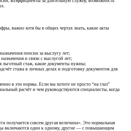
енсии, коэффициенты за длительную службу, возможность
ил.
фры, важно хотя бы в общих чертах знать, какие акты
азначения пенсии за выслугу лет;
азначения и связи с выслугой лет;
ся льготный стаж, какие документы нужны;
счёт стажа в личных делах и подготовку документов для
нно в эти нормы. Если вы хотите не просто “на глаз”
иальный расчёт и чем руководствуются специалисты, когда
ги получается совсем другая величина». Это нормальная
оды включаются один к одному, другие — с повышающим