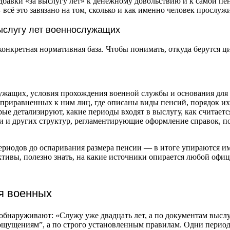
адбавки «за выслугу лет» к денежному довольствию и к самой п
сё это завязано на том, сколько и как именно человек прослуж
ыслугу лет военнослужащих
нкретная нормативная база. Чтобы понимать, откуда берутся ци
жащих, условия прохождения военной службы и основания для н
риравненных к ним лиц, где описаны виды пенсий, порядок их н
ые детализируют, какие периоды входят в выслугу, как считает
и других структур, регламентирующие оформление справок, под
риодов до оспаривания размера пенсии — в итоге упираются име
тивы, полезно знать, на какие источники опирается любой офиц
ля военных
обнаруживают: «Служу уже двадцать лет, а по документам выслу
о ощущениям”, а по строго установленным правилам. Одни пери