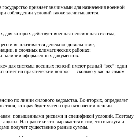
 государство признаёт значимыми для назначения военной
е при соблюдении условий также засчитываются.
, для которых действует военная пенсионная система;
щего и выплачивается денежное довольствие;
виации, в сложных климатических районах;
ри наличии оформленных документов.
чке» для системы военных пенсий имеют разный “вес”: один
ит ответ на практический вопрос — сколько у вас на самом
пенсию по линии силового ведомства. Во‑вторых, определяет
льствия, которая будет учтена при назначении пенсии.
 правам, повышенными рисками и спецификой условий. Поэтому
защиты. На практике это выражается в том, что выслуга и
адами получат существенно разные суммы.