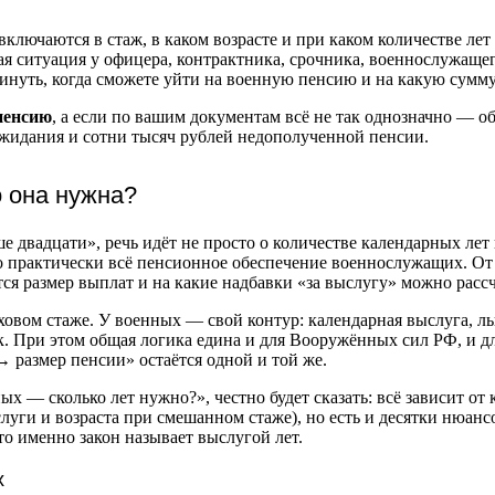
ключаются в стаж, в каком возрасте и при каком количестве лет
ая ситуация у офицера, контрактника, срочника, военнослужаще
инуть, когда сможете уйти на военную пенсию и на какую сумму
пенсию
, а если по вашим документам всё не так однозначно — о
ожидания и сотни тысяч рублей недополученной пенсии.
о она нужна?
е двадцати», речь идёт не просто о количестве календарных лет
о практически всё пенсионное обеспечение военнослужащих. От т
ся размер выплат и на какие надбавки «за выслугу» можно расс
ховом стаже. У военных — свой контур: календарная выслуга, л
к. При этом общая логика едина и для Вооружённых сил РФ, и д
 размер пенсии» остаётся одной и той же.
х — сколько лет нужно?», честно будет сказать: всё зависит от
уги и возраста при смешанном стаже), но есть и десятки нюанс
то именно закон называет выслугой лет.
х