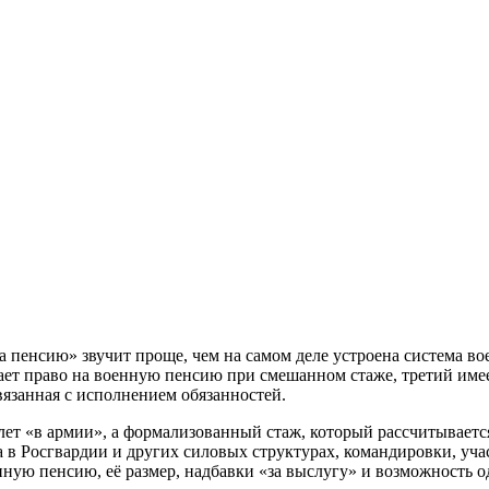
а пенсию» звучит проще, чем на самом деле устроена система в
ает право на военную пенсию при смешанном стаже, третий имеет
вязанная с исполнением обязанностей.
лет «в армии», а формализованный стаж, который рассчитываетс
та в Росгвардии и других силовых структурах, командировки, уч
нную пенсию, её размер, надбавки «за выслугу» и возможность