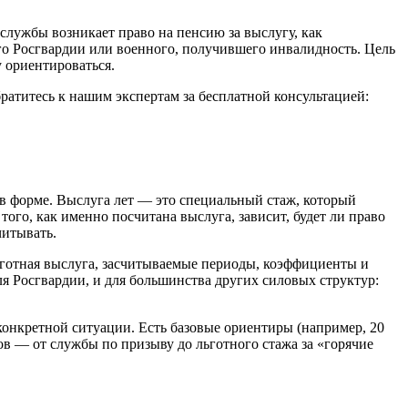
 службы возникает право на пенсию за выслугу, как
го Росгвардии или военного, получившего инвалидность. Цель
 ориентироваться.
братитесь к нашим экспертам за бесплатной консультацией:
 в форме. Выслуга лет — это специальный стаж, который
ого, как именно посчитана выслуга, зависит, будет ли право
читывать.
ьготная выслуга, засчитываемые периоды, коэффициенты и
ля Росгвардии, и для большинства других силовых структур:
 конкретной ситуации. Есть базовые ориентиры (например, 20
ов — от службы по призыву до льготного стажа за «горячие