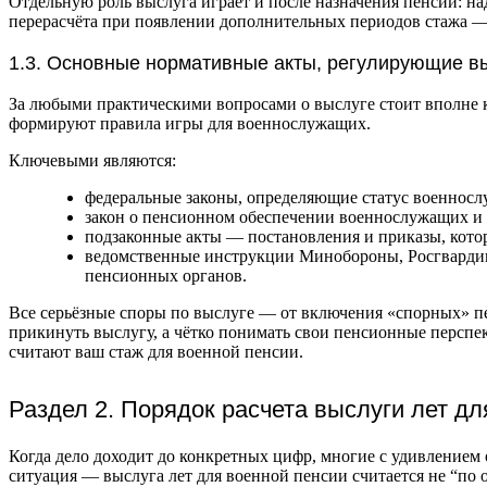
Отдельную роль выслуга играет и после назначения пенсии: н
перерасчёта при появлении дополнительных периодов стажа — в
1.3. Основные нормативные акты, регулирующие в
За любыми практическими вопросами о выслуге стоит вполне ко
формируют правила игры для военнослужащих.
Ключевыми являются:
федеральные законы, определяющие статус военнослу
закон о пенсионном обеспечении военнослужащих и п
подзаконные акты — постановления и приказы, котор
ведомственные инструкции Минобороны, Росгвардии 
пенсионных органов.
Все серьёзные споры по выслуге — от включения «спорных» пе
прикинуть выслугу, а чётко понимать свои пенсионные перспек
считают ваш стаж для военной пенсии.
Раздел 2. Порядок расчета выслуги лет д
Когда дело доходит до конкретных цифр, многие с удивлением 
ситуация — выслуга лет для военной пенсии считается не “п