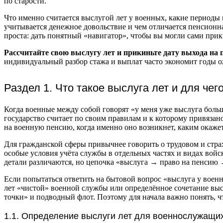
по старости.
Что именно считается выслугой лет у военных, какие периоды в
учитывается денежное довольствие и чем отличается пенсионн
проста: дать понятный «навигатор», чтобы вы могли сами прик
Рассчитайте свою выслугу лет и прикиньте дату выхода на 
индивидуальный разбор стажа и выплат часто экономит годы 
Раздел 1. Что такое выслуга лет и для чег
Когда военные между собой говорят «у меня уже выслуга больш
государство считает по своим правилам и к которому привязан
на военную пенсию, когда именно оно возникнет, каким окажет
Для гражданской сферы привычнее говорить о трудовом и стра
особые условия учёта службы в отдельных частях и видах войс
детали различаются, но цепочка «выслуга → право на пенсию →
Если попытаться ответить на бытовой вопрос «выслуга у военны
лет «чистой» военной службы или определённое сочетание высл
точки» и подводный флот. Поэтому для начала важно понять, ч
1.1. Определение выслуги лет для военнослужащи