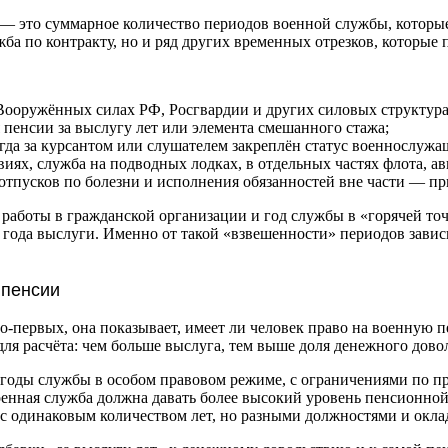
— это суммарное количество периодов военной службы, которые
ужба по контракту, но и ряд других временных отрезков, которы
ооружённых силах РФ, Росгвардии и других силовых структурах
 пенсии за выслугу лет или элемента смешанного стажа;
гда за курсантом или слушателем закреплён статус военнослужа
виях, служба на подводных лодках, в отдельных частях флота, а
отпусков по болезни и исполнения обязанностей вне части — п
 работы в гражданской организации и год службы в «горячей то
а года выслуги. Именно от такой «взвешенности» периодов завис
 пенсии
Во‑первых, она показывает, имеет ли человек право на военную 
у для расчёта: чем больше выслуга, тем выше доля денежного дово
за годы службы в особом правовом режиме, с ограничениями по
оенная служба должна давать более высокий уровень пенсионной 
 с одинаковым количеством лет, но разными должностями и окл