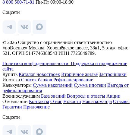
8 800 500-71-81
Пн-Пт 09:00-18:00
Соцсети
© 2026 Общество с ограниченной ответственностью
«поВоенке» Москва, Хорошёвское шоссе, 38к1, 5 этаж, офис
521, ОГРН 5147746388543 ИНН 7725849789.
Политика конфиденциальности.
Поддержка и продвижение
сайта
Купить
Каталог новостроек
Вторичное жильё
Застройщики
Ипотека
Список банков
Рефинансирование
Калькуляторы
Сумма накоплений
Сумма ипотеки
Выгода от
рефинансирования
Военнослужащим
База знаний
Вопросы и ответы
Акции
О компании
Контакты
О нас
Новости
Наша команда
Отзывы
Гарантии
Приложение
Соцсети