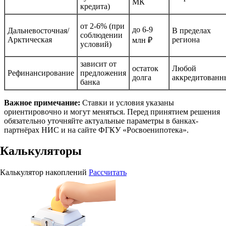
МК
кредита)
от 2-6% (при
до 6-9
Дальневосточная/
В пределах
соблюдении
Арктическая
региона
млн ₽
условий)
зависит от
остаток
Любой
Рефинансирование
предложения
долга
аккредитованн
банка
Важное примечание:
Ставки и условия указаны
ориентировочно и могут меняться. Перед принятием решения
обязательно уточняйте актуальные параметры в банках-
партнёрах НИС и на сайте ФГКУ «Росвоенипотека».
Калькуляторы
Калькулятор накоплений
Рассчитать