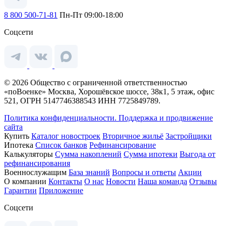
8 800 500-71-81
Пн-Пт 09:00-18:00
Соцсети
© 2026 Общество с ограниченной ответственностью
«поВоенке» Москва, Хорошёвское шоссе, 38к1, 5 этаж, офис
521, ОГРН 5147746388543 ИНН 7725849789.
Политика конфиденциальности.
Поддержка и продвижение
сайта
Купить
Каталог новостроек
Вторичное жильё
Застройщики
Ипотека
Список банков
Рефинансирование
Калькуляторы
Сумма накоплений
Сумма ипотеки
Выгода от
рефинансирования
Военнослужащим
База знаний
Вопросы и ответы
Акции
О компании
Контакты
О нас
Новости
Наша команда
Отзывы
Гарантии
Приложение
Соцсети