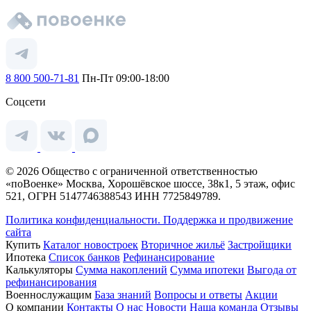
8 800 500-71-81
Пн-Пт 09:00-18:00
Соцсети
© 2026 Общество с ограниченной ответственностью
«поВоенке» Москва, Хорошёвское шоссе, 38к1, 5 этаж, офис
521, ОГРН 5147746388543 ИНН 7725849789.
Политика конфиденциальности.
Поддержка и продвижение
сайта
Купить
Каталог новостроек
Вторичное жильё
Застройщики
Ипотека
Список банков
Рефинансирование
Калькуляторы
Сумма накоплений
Сумма ипотеки
Выгода от
рефинансирования
Военнослужащим
База знаний
Вопросы и ответы
Акции
О компании
Контакты
О нас
Новости
Наша команда
Отзывы