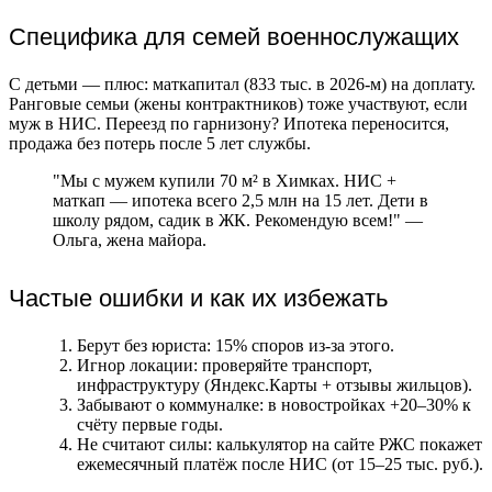
Специфика для семей военнослужащих
С детьми — плюс: маткапитал (833 тыс. в 2026-м) на доплату.
Ранговые семьи (жены контрактников) тоже участвуют, если
муж в НИС. Переезд по гарнизону? Ипотека переносится,
продажа без потерь после 5 лет службы.
"Мы с мужем купили 70 м² в Химках. НИС +
маткап — ипотека всего 2,5 млн на 15 лет. Дети в
школу рядом, садик в ЖК. Рекомендую всем!" —
Ольга, жена майора.
Частые ошибки и как их избежать
Берут без юриста: 15% споров из-за этого.
Игнор локации: проверяйте транспорт,
инфраструктуру (Яндекс.Карты + отзывы жильцов).
Забывают о коммуналке: в новостройках +20–30% к
счёту первые годы.
Не считают силы: калькулятор на сайте РЖС покажет
ежемесячный платёж после НИС (от 15–25 тыс. руб.).