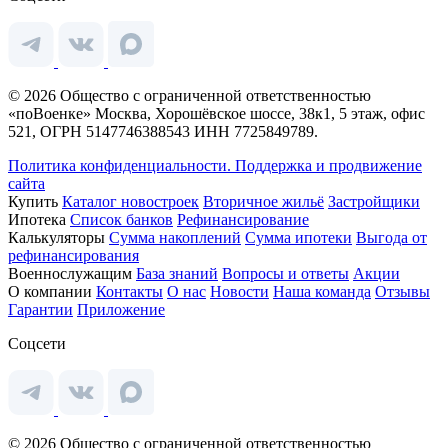
© 2026 Общество с ограниченной ответственностью
«поВоенке» Москва, Хорошёвское шоссе, 38к1, 5 этаж, офис
521, ОГРН 5147746388543 ИНН 7725849789.
Политика конфиденциальности.
Поддержка и продвижение
сайта
Купить
Каталог новостроек
Вторичное жильё
Застройщики
Ипотека
Список банков
Рефинансирование
Калькуляторы
Сумма накоплений
Сумма ипотеки
Выгода от
рефинансирования
Военнослужащим
База знаний
Вопросы и ответы
Акции
О компании
Контакты
О нас
Новости
Наша команда
Отзывы
Гарантии
Приложение
Соцсети
© 2026 Общество с ограниченной ответственностью