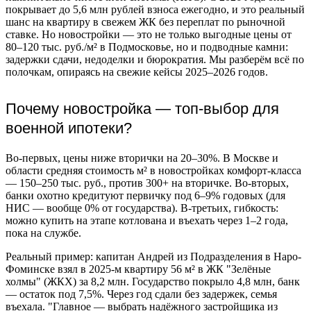
покрывает до 5,6 млн рублей взноса ежегодно, и это реальный
шанс на квартиру в свежем ЖК без переплат по рыночной
ставке. Но новостройки — это не только выгодные цены от
80–120 тыс. руб./м² в Подмосковье, но и подводные камни:
задержки сдачи, недоделки и бюрократия. Мы разберём всё по
полочкам, опираясь на свежие кейсы 2025–2026 годов.
Почему новостройка — топ-выбор для
военной ипотеки?
Во-первых, цены ниже вторички на 20–30%. В Москве и
области средняя стоимость м² в новостройках комфорт-класса
— 150–250 тыс. руб., против 300+ на вторичке. Во-вторых,
банки охотно кредитуют первичку под 6–9% годовых (для
НИС — вообще 0% от государства). В-третьих, гибкость:
можно купить на этапе котлована и въехать через 1–2 года,
пока на службе.
Реальный пример: капитан Андрей из Подразделения в Наро-
Фоминске взял в 2025-м квартиру 56 м² в ЖК "Зелёные
холмы" (ЖКХ) за 8,2 млн. Государство покрыло 4,8 млн, банк
— остаток под 7,5%. Через год сдали без задержек, семья
въехала. "Главное — выбрать надёжного застройщика из