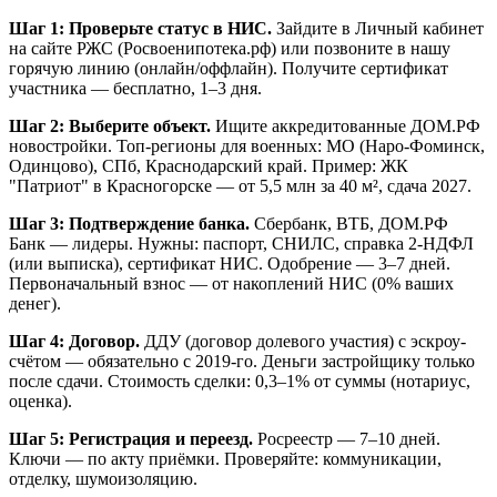
Шаг 1: Проверьте статус в НИС.
Зайдите в Личный кабинет
на сайте РЖС (Росвоенипотека.рф) или позвоните в нашу
горячую линию (онлайн/оффлайн). Получите сертификат
участника — бесплатно, 1–3 дня.
Шаг 2: Выберите объект.
Ищите аккредитованные ДОМ.РФ
новостройки. Топ-регионы для военных: МО (Наро-Фоминск,
Одинцово), СПб, Краснодарский край. Пример: ЖК
"Патриот" в Красногорске — от 5,5 млн за 40 м², сдача 2027.
Шаг 3: Подтверждение банка.
Сбербанк, ВТБ, ДОМ.РФ
Банк — лидеры. Нужны: паспорт, СНИЛС, справка 2-НДФЛ
(или выписка), сертификат НИС. Одобрение — 3–7 дней.
Первоначальный взнос — от накоплений НИС (0% ваших
денег).
Шаг 4: Договор.
ДДУ (договор долевого участия) с эскроу-
счётом — обязательно с 2019-го. Деньги застройщику только
после сдачи. Стоимость сделки: 0,3–1% от суммы (нотариус,
оценка).
Шаг 5: Регистрация и переезд.
Росреестр — 7–10 дней.
Ключи — по акту приёмки. Проверяйте: коммуникации,
отделку, шумоизоляцию.