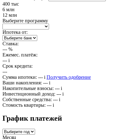
400 тыс
6 млн
12 млн
Выберите программу
Ипотека от:
Ставка:
---
%
Ежемес. платёж:
---
i
Срок кредита:
---
Сумма ипотеки:
---
i
Получить одобрение
Ваши накопления:
---
i
Накопительные взносы:
---
i
Инвестиционный доход:
---
i
Собственные средства:
---
i
Стомость квартиры:
---
i
График платежей
Месяц