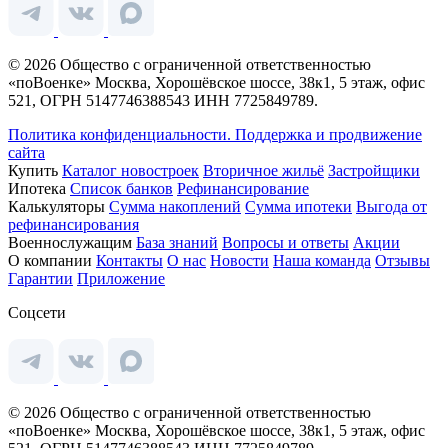
© 2026 Общество с ограниченной ответственностью
«поВоенке» Москва, Хорошёвское шоссе, 38к1, 5 этаж, офис
521, ОГРН 5147746388543 ИНН 7725849789.
Политика конфиденциальности.
Поддержка и продвижение
сайта
Купить
Каталог новостроек
Вторичное жильё
Застройщики
Ипотека
Список банков
Рефинансирование
Калькуляторы
Сумма накоплений
Сумма ипотеки
Выгода от
рефинансирования
Военнослужащим
База знаний
Вопросы и ответы
Акции
О компании
Контакты
О нас
Новости
Наша команда
Отзывы
Гарантии
Приложение
Соцсети
© 2026 Общество с ограниченной ответственностью
«поВоенке» Москва, Хорошёвское шоссе, 38к1, 5 этаж, офис