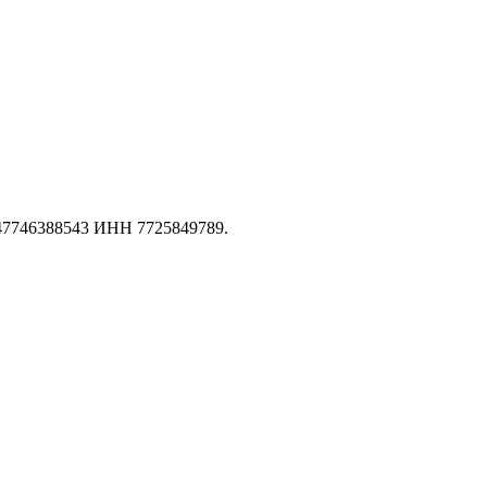
147746388543 ИНН 7725849789.