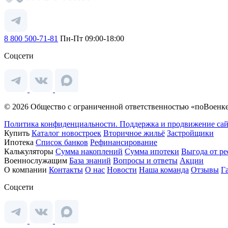
8 800 500-71-81
Пн-Пт 09:00-18:00
Соцсети
© 2026 Общество с ограниченной ответственностью «поВоенке
Политика конфиденциальности.
Поддержка и продвижение сай
Купить
Каталог новостроек
Вторичное жильё
Застройщики
Ипотека
Список банков
Рефинансирование
Калькуляторы
Сумма накоплений
Сумма ипотеки
Выгода от р
Военнослужащим
База знаний
Вопросы и ответы
Акции
О компании
Контакты
О нас
Новости
Наша команда
Отзывы
Г
Соцсети