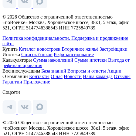
© 2026 Общество с ограниченной ответственностью
«поВоенке» Москва, Хорошёвское шоссе, 38к1, 5 этаж, офис
521, ОГРН 5147746388543 ИНН 7725849789.
Политика конфиденциальности.
Поддержка и продвижение
сайта
Купить
Каталог новостроек
Вторичное жильё
Застройщики
Ипотека
Список банков
Рефинансирование
Калькуляторы
Сумма накоплений
Сумма ипотеки
Выгода от
рефинансирования
Военнослужащим
База знаний
Вопросы и ответы
Акции
О компании
Контакты
О нас
Новости
Наша команда
Отзывы
Гарантии
Приложение
Соцсети
© 2026 Общество с ограниченной ответственностью
«поВоенке» Москва, Хорошёвское шоссе, 38к1, 5 этаж, офис
521, ОГРН 5147746388543 ИНН 7725849789.