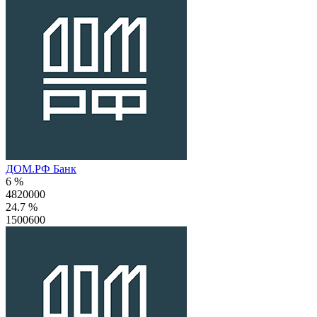
ДОМ.РФ Банк
6 %
4820000
24.7 %
1500600