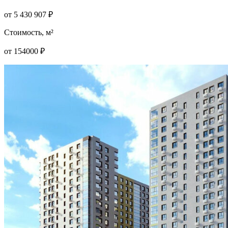
от
5 430 907
₽
Стоимость, м²
от
154000
₽