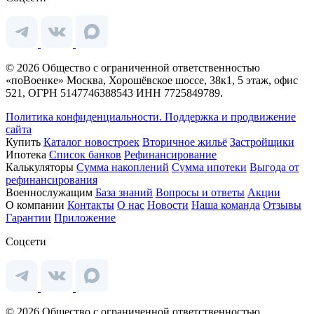
© 2026 Общество с ограниченной ответственностью
«поВоенке» Москва, Хорошёвское шоссе, 38к1, 5 этаж, офис
521, ОГРН 5147746388543 ИНН 7725849789.
Политика конфиденциальности.
Поддержка и продвижение
сайта
Купить
Каталог новостроек
Вторичное жильё
Застройщики
Ипотека
Список банков
Рефинансирование
Калькуляторы
Сумма накоплений
Сумма ипотеки
Выгода от
рефинансирования
Военнослужащим
База знаний
Вопросы и ответы
Акции
О компании
Контакты
О нас
Новости
Наша команда
Отзывы
Гарантии
Приложение
Соцсети
© 2026 Общество с ограниченной ответственностью