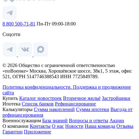
8 800 500-71-81
Пн-Пт 09:00-18:00
Соцсети
© 2026 Общество с ограниченной ответственностью
«поВоенке» Москва, Хорошёвское шоссе, 38к1, 5 этаж, офис
521, ОГРН 5147746388543 ИНН 7725849789.
Политика конфиденциальности.
Поддержка и продвижение
сайта
Купить
Каталог новостроек
Вторичное жильё
Застройщики
Ипотека
Список банков
Рефинансирование
Калькуляторы
Сумма накоплений
Сумма ипотеки
Выгода от
рефинансирования
Военнослужащим
База знаний
Вопросы и ответы
Акции
О компании
Контакты
О нас
Новости
Наша команда
Отзывы
Гарантии
Приложение