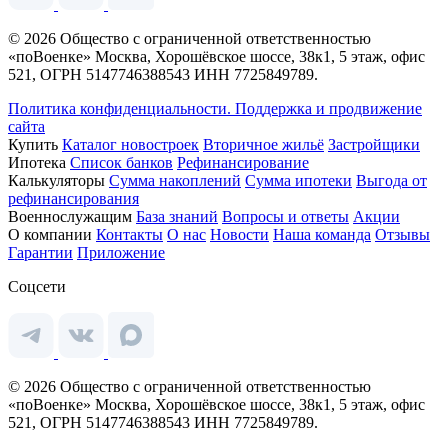
© 2026 Общество с ограниченной ответственностью
«поВоенке» Москва, Хорошёвское шоссе, 38к1, 5 этаж, офис
521, ОГРН 5147746388543 ИНН 7725849789.
Политика конфиденциальности.
Поддержка и продвижение
сайта
Купить
Каталог новостроек
Вторичное жильё
Застройщики
Ипотека
Список банков
Рефинансирование
Калькуляторы
Сумма накоплений
Сумма ипотеки
Выгода от
рефинансирования
Военнослужащим
База знаний
Вопросы и ответы
Акции
О компании
Контакты
О нас
Новости
Наша команда
Отзывы
Гарантии
Приложение
Соцсети
© 2026 Общество с ограниченной ответственностью
«поВоенке» Москва, Хорошёвское шоссе, 38к1, 5 этаж, офис
521, ОГРН 5147746388543 ИНН 7725849789.