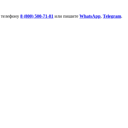
у телефону
8 (800) 500-71-81
или пишите
WhatsApp
,
Telegram
.