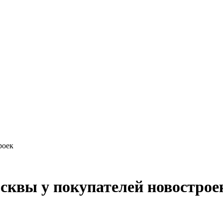
роек
квы у покупателей новострое