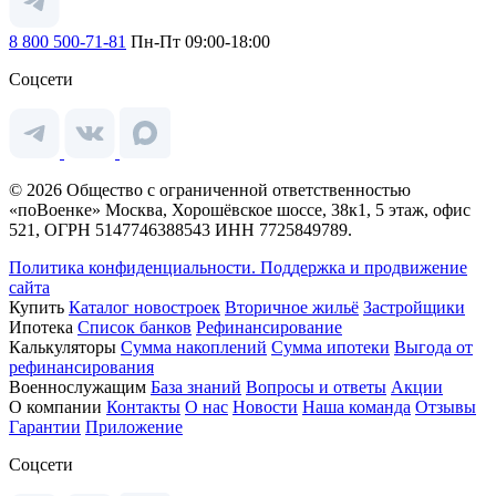
8 800 500-71-81
Пн-Пт 09:00-18:00
Соцсети
© 2026 Общество с ограниченной ответственностью
«поВоенке» Москва, Хорошёвское шоссе, 38к1, 5 этаж, офис
521, ОГРН 5147746388543 ИНН 7725849789.
Политика конфиденциальности.
Поддержка и продвижение
сайта
Купить
Каталог новостроек
Вторичное жильё
Застройщики
Ипотека
Список банков
Рефинансирование
Калькуляторы
Сумма накоплений
Сумма ипотеки
Выгода от
рефинансирования
Военнослужащим
База знаний
Вопросы и ответы
Акции
О компании
Контакты
О нас
Новости
Наша команда
Отзывы
Гарантии
Приложение
Соцсети