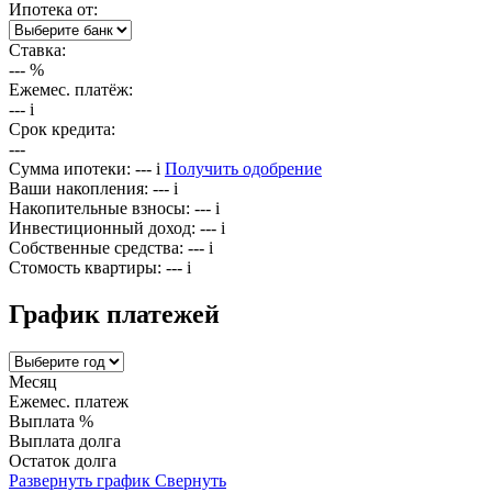
Ипотека от:
Ставка:
---
%
Ежемес. платёж:
---
i
Срок кредита:
---
Сумма ипотеки:
---
i
Получить одобрение
Ваши накопления:
---
i
Накопительные взносы:
---
i
Инвестиционный доход:
---
i
Собственные средства:
---
i
Стомость квартиры:
---
i
График платежей
Месяц
Ежемес. платеж
Выплата %
Выплата долга
Остаток долга
Развернуть график
Свернуть