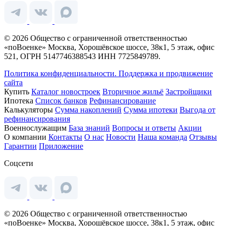
© 2026 Общество с ограниченной ответственностью
«поВоенке» Москва, Хорошёвское шоссе, 38к1, 5 этаж, офис
521, ОГРН 5147746388543 ИНН 7725849789.
Политика конфиденциальности.
Поддержка и продвижение
сайта
Купить
Каталог новостроек
Вторичное жильё
Застройщики
Ипотека
Список банков
Рефинансирование
Калькуляторы
Сумма накоплений
Сумма ипотеки
Выгода от
рефинансирования
Военнослужащим
База знаний
Вопросы и ответы
Акции
О компании
Контакты
О нас
Новости
Наша команда
Отзывы
Гарантии
Приложение
Соцсети
© 2026 Общество с ограниченной ответственностью
«поВоенке» Москва, Хорошёвское шоссе, 38к1, 5 этаж, офис