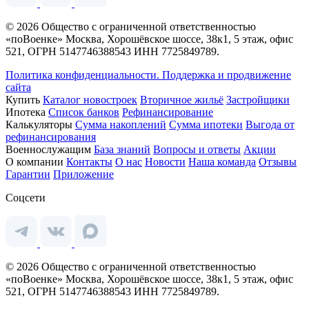
© 2026 Общество с ограниченной ответственностью
«поВоенке» Москва, Хорошёвское шоссе, 38к1, 5 этаж, офис
521, ОГРН 5147746388543 ИНН 7725849789.
Политика конфиденциальности.
Поддержка и продвижение
сайта
Купить
Каталог новостроек
Вторичное жильё
Застройщики
Ипотека
Список банков
Рефинансирование
Калькуляторы
Сумма накоплений
Сумма ипотеки
Выгода от
рефинансирования
Военнослужащим
База знаний
Вопросы и ответы
Акции
О компании
Контакты
О нас
Новости
Наша команда
Отзывы
Гарантии
Приложение
Соцсети
© 2026 Общество с ограниченной ответственностью
«поВоенке» Москва, Хорошёвское шоссе, 38к1, 5 этаж, офис
521, ОГРН 5147746388543 ИНН 7725849789.