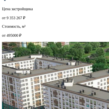
Цена застройщика
от
9 353 267
₽
Стоимость, м²
от
495000
₽