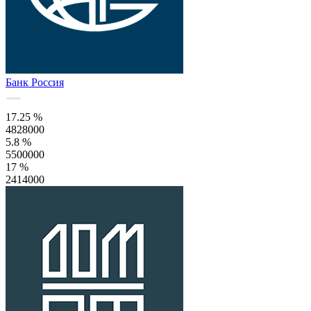
Банк Россия
17.25 %
4828000
5.8 %
5500000
17 %
2414000