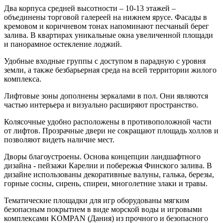
Два корпуса средней высотности – 10-13 этажей –
объединены торговой галереей на нижнем ярусе. Фасады в
кремовом и коричневом тонах напоминают песчаный берег
залива. В квартирах уникальные окна увеличенной площади
и панорамное остекление лоджий.
Удобные входные группы с доступом в парадную с уровня
земли, а также безбарьерная среда на всей территории жилого
комплекса.
Лифтовые зоны дополнены зеркалами в пол. Они являются
частью интерьера и визуально расширяют пространство.
Колясочные удобно расположены в противоположной части
от лифтов. Прозрачные двери не сокращают площадь холлов и
позволяют видеть наличие мест.
Дворы благоустроены. Основа концепции ландшафтного
дизайна - пейзажи Карелии и побережья Финского залива. В
дизайне использованы декоративные валуны, галька, березы,
горные сосны, сирень, спиреи, многолетние злаки и травы.
Тематические площадки для игр оборудованы мягким
безопасным покрытием в виде морской воды и игровыми
комплексами KOMPAN (Дания) из прочного и безопасного