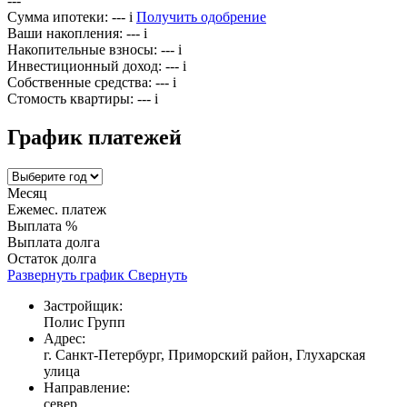
---
Сумма ипотеки:
---
i
Получить одобрение
Ваши накопления:
---
i
Накопительные взносы:
---
i
Инвестиционный доход:
---
i
Собственные средства:
---
i
Стомость квартиры:
---
i
График платежей
Месяц
Ежемес. платеж
Выплата %
Выплата долга
Остаток долга
Развернуть график
Свернуть
Застройщик:
Полис Групп
Адрес:
г. Санкт-Петербург, Приморский район, Глухарская
улица
Направление:
север