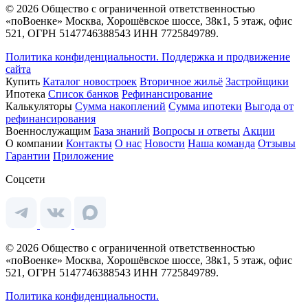
© 2026 Общество с ограниченной ответственностью
«поВоенке» Москва, Хорошёвское шоссе, 38к1, 5 этаж, офис
521, ОГРН 5147746388543 ИНН 7725849789.
Политика конфиденциальности.
Поддержка и продвижение
сайта
Купить
Каталог новостроек
Вторичное жильё
Застройщики
Ипотека
Список банков
Рефинансирование
Калькуляторы
Сумма накоплений
Сумма ипотеки
Выгода от
рефинансирования
Военнослужащим
База знаний
Вопросы и ответы
Акции
О компании
Контакты
О нас
Новости
Наша команда
Отзывы
Гарантии
Приложение
Соцсети
© 2026 Общество с ограниченной ответственностью
«поВоенке» Москва, Хорошёвское шоссе, 38к1, 5 этаж, офис
521, ОГРН 5147746388543 ИНН 7725849789.
Политика конфиденциальности.