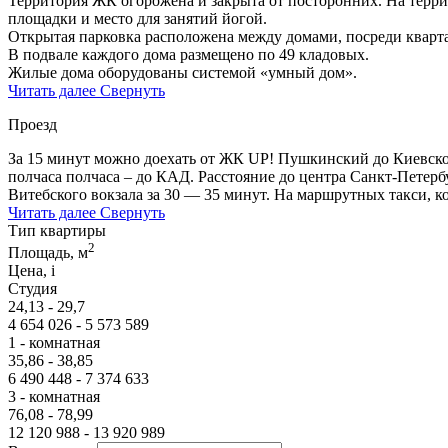
Территория ЖК огорожена и закрыта от посторонних. На терри
площадки и место для занятий йогой.
Открытая парковка расположена между домами, посреди кварт
В подвале каждого дома размещено по 49 кладовых.
Жилые дома оборудованы системой «умный дом».
Читать далее
Свернуть
Проезд
За 15 минут можно доехать от ЖК UP! Пушкинский до Киевского
полчаса полчаса – до КАД. Расстояние до центра Санкт-Петерб
Витебского вокзала за 30 — 35 минут. На маршрутных такси, 
Читать далее
Свернуть
Тип квартиры
2
Площадь, м
Цена,
i
Студия
24,13 - 29,7
4 654 026 - 5 573 589
1 - комнатная
35,86 - 38,85
6 490 448 - 7 374 633
3 - комнатная
76,08 - 78,99
12 120 988 - 13 920 989