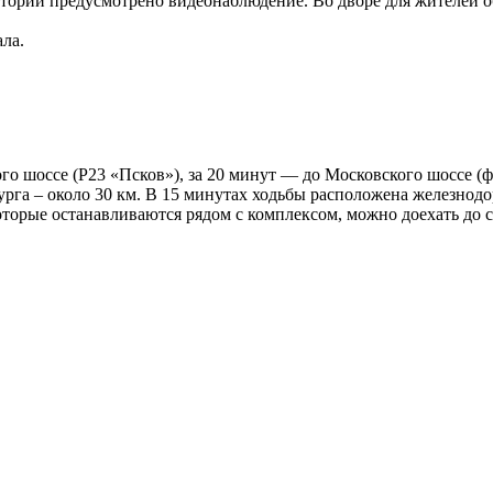
тории предусмотрено видеонаблюдение. Во дворе для жителей о
ала.
 шоссе (Р23 «Псков»), за 20 минут — до Московского шоссе (фе
урга – около 30 км. В 15 минутах ходьбы расположена железнод
которые останавливаются рядом с комплексом, можно доехать до