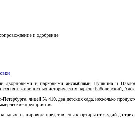
 сопровождение и одобрение
овки
и дворцовыми и парковыми ансамблями Пушкина и Павловс
дится пять живописных исторических парков: Баболовский, Але
Петербурга. лицей № 410, два детских сада, несколько продук
оммерческие предприятия.
льных планировок: представлены квартиры от студий до трехк