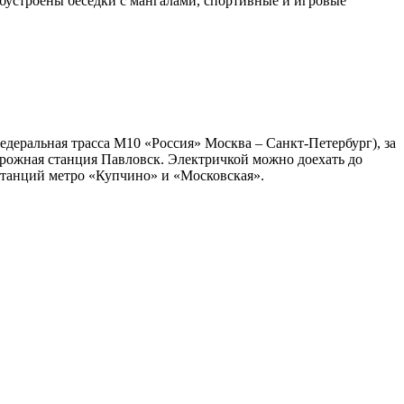
бустроены беседки с мангалами, спортивные и игровые
деральная трасса М10 «Россия» Москва – Санкт-Петербург), за
орожная станция Павловск. Электричкой можно доехать до
 станций метро «Купчино» и «Московская».