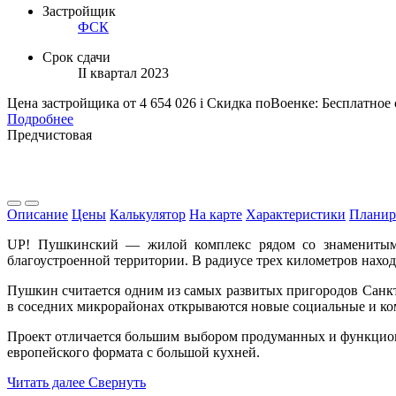
Застройщик
ФСК
Срок сдачи
II квартал 2023
Цена застройщика
от 4 654 026
i
Скидка поВоенке: Бесплатное
Подробнее
Предчистовая
Описание
Цены
Калькулятор
На карте
Характеристики
Планир
UP! Пушкинский — жилой комплекс рядом со знаменитым
благоустроенной территории. В радиусе трех километров нахо
Пушкин считается одним из самых развитых пригородов Санкт-
в соседних микрорайонах открываются новые социальные и к
Проект отличается большим выбором продуманных и функциона
европейского формата с большой кухней.
Читать далее
Свернуть