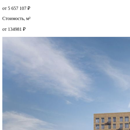
от
5 657 107
₽
Стоимость, м²
от
134981
₽