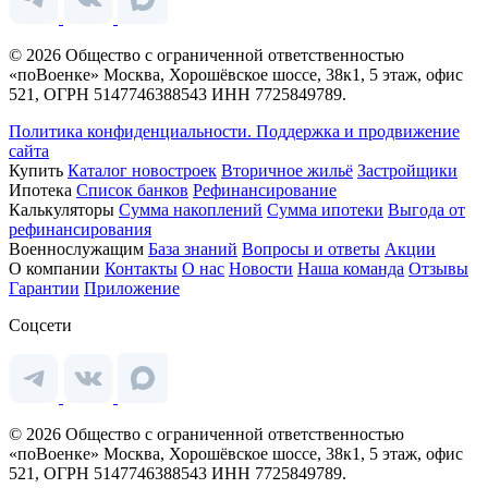
© 2026 Общество с ограниченной ответственностью
«поВоенке» Москва, Хорошёвское шоссе, 38к1, 5 этаж, офис
521, ОГРН 5147746388543 ИНН 7725849789.
Политика конфиденциальности.
Поддержка и продвижение
сайта
Купить
Каталог новостроек
Вторичное жильё
Застройщики
Ипотека
Список банков
Рефинансирование
Калькуляторы
Сумма накоплений
Сумма ипотеки
Выгода от
рефинансирования
Военнослужащим
База знаний
Вопросы и ответы
Акции
О компании
Контакты
О нас
Новости
Наша команда
Отзывы
Гарантии
Приложение
Соцсети
© 2026 Общество с ограниченной ответственностью
«поВоенке» Москва, Хорошёвское шоссе, 38к1, 5 этаж, офис
521, ОГРН 5147746388543 ИНН 7725849789.