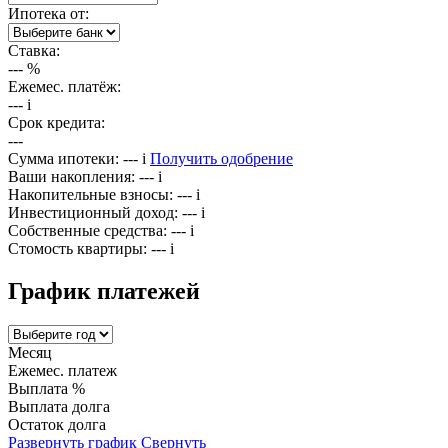
Ипотека от:
Ставка:
---
%
Ежемес. платёж:
---
i
Срок кредита:
---
Сумма ипотеки:
---
i
Получить одобрение
Ваши накопления:
---
i
Накопительные взносы:
---
i
Инвестиционный доход:
---
i
Собственные средства:
---
i
Стомость квартиры:
---
i
График платежей
Месяц
Ежемес. платеж
Выплата %
Выплата долга
Остаток долга
Развернуть график
Свернуть