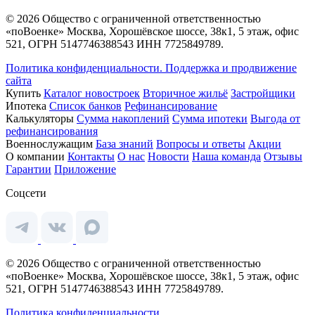
© 2026 Общество с ограниченной ответственностью
«поВоенке» Москва, Хорошёвское шоссе, 38к1, 5 этаж, офис
521, ОГРН 5147746388543 ИНН 7725849789.
Политика конфиденциальности.
Поддержка и продвижение
сайта
Купить
Каталог новостроек
Вторичное жильё
Застройщики
Ипотека
Список банков
Рефинансирование
Калькуляторы
Сумма накоплений
Сумма ипотеки
Выгода от
рефинансирования
Военнослужащим
База знаний
Вопросы и ответы
Акции
О компании
Контакты
О нас
Новости
Наша команда
Отзывы
Гарантии
Приложение
Соцсети
© 2026 Общество с ограниченной ответственностью
«поВоенке» Москва, Хорошёвское шоссе, 38к1, 5 этаж, офис
521, ОГРН 5147746388543 ИНН 7725849789.
Политика конфиденциальности.