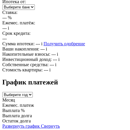
Ипотека от:
Ставка:
---
%
Ежемес. платёж:
---
i
Срок кредита:
---
Сумма ипотеки:
---
i
Получить одобрение
Ваши накопления:
---
i
Накопительные взносы:
---
i
Инвестиционный доход:
---
i
Собственные средства:
---
i
Стомость квартиры:
---
i
График платежей
Месяц
Ежемес. платеж
Выплата %
Выплата долга
Остаток долга
Развернуть график
Свернуть