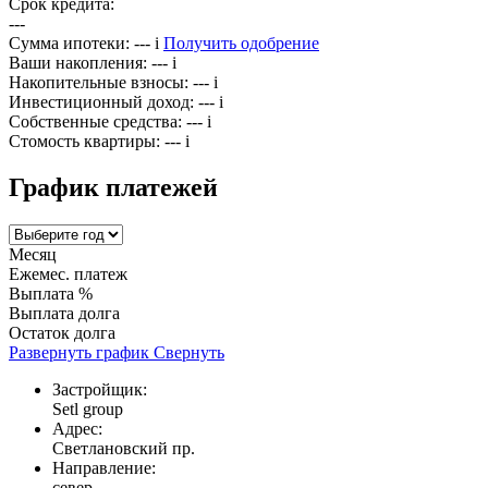
Срок кредита:
---
Сумма ипотеки:
---
i
Получить одобрение
Ваши накопления:
---
i
Накопительные взносы:
---
i
Инвестиционный доход:
---
i
Собственные средства:
---
i
Стомость квартиры:
---
i
График платежей
Месяц
Ежемес. платеж
Выплата %
Выплата долга
Остаток долга
Развернуть график
Свернуть
Застройщик:
Setl group
Адрес:
Светлановский пр.
Направление:
север