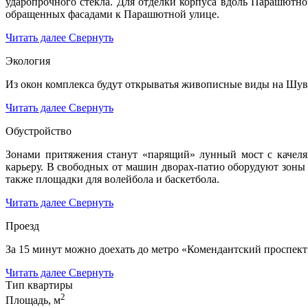
ударопрочного стекла. Для отделки корпуса вдоль Парашютной
обращенных фасадами к Парашютной улице.
Читать далее
Свернуть
Экология
Из окон комплекса будут открыватья живописные виды на Шув
Читать далее
Свернуть
Обустройство
З
онами притяжения станут «парящий» лунный мост с качеля
карьеру. В свободных от машин дворах-патио оборудуют зоны о
также площадки для волейбола и баскетбола.
Читать далее
Свернуть
Проезд
За 15 минут можно доехать до метро «Комендантский проспек
Читать далее
Свернуть
Тип квартиры
2
Площадь, м