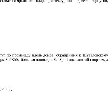
ставаться ярким благодаря архитектурной подсветке корпусов,
огут по променаду вдоль домов, обращенных к Шуваловскому
 SetlKids, большая площадка SetlSport для занятий спортом, а
 и ЗСД.