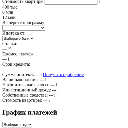
Стоимость квартиры
i
400 тыс
6 млн
12 млн
Выберите программу
Ипотека от:
Ставка:
---
%
Ежемес. платёж:
---
i
Срок кредита:
---
Сумма ипотеки:
---
i
Получить одобрение
Ваши накопления:
---
i
Накопительные взносы:
---
i
Инвестиционный доход:
---
i
Собственные средства:
---
i
Стомость квартиры:
---
i
График платежей