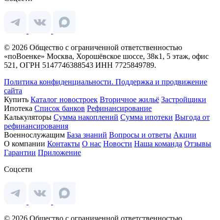
© 2026 Общество с ограниченной ответственностью
«поВоенке» Москва, Хорошёвское шоссе, 38к1, 5 этаж, офис
521, ОГРН 5147746388543 ИНН 7725849789.
Политика конфиденциальности.
Поддержка и продвижение
сайта
Купить
Каталог новостроек
Вторичное жильё
Застройщики
Ипотека
Список банков
Рефинансирование
Калькуляторы
Сумма накоплений
Сумма ипотеки
Выгода от
рефинансирования
Военнослужащим
База знаний
Вопросы и ответы
Акции
О компании
Контакты
О нас
Новости
Наша команда
Отзывы
Гарантии
Приложение
Соцсети
© 2026 Общество с ограниченной ответственностью