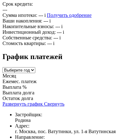
Срок кредита:
---
Сумма ипотеки:
---
i
Получить одобрение
Ваши накопления:
---
i
Накопительные взносы:
---
i
Инвестиционный доход:
---
i
Собственные средства:
---
i
Стомость квартиры:
---
i
График платежей
Месяц
Ежемес. платеж
Выплата %
Выплата долга
Остаток долга
Развернуть график
Свернуть
Застройщик:
Родина
Адрес:
г. Москва, пос. Ватутинки, ул. 1-я Ватутинская
Направление: