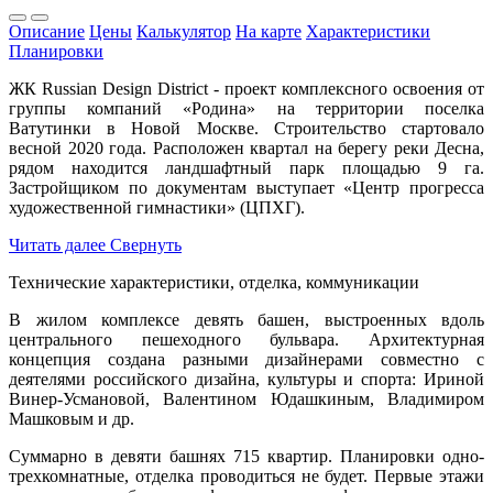
Описание
Цены
Калькулятор
На карте
Характеристики
Планировки
ЖК Russian Design District - проект комплексного освоения от
группы компаний «Родина» на территории поселка
Ватутинки в Новой Москве. Строительство стартовало
весной 2020 года. Расположен квартал на берегу реки Десна,
рядом находится ландшафтный парк площадью 9 га.
Застройщиком по документам выступает «Центр прогресса
художественной гимнастики» (ЦПХГ).
Читать далее
Свернуть
Технические характеристики, отделка, коммуникации
В жилом комплексе девять башен, выстроенных вдоль
центрального пешеходного бульвара. Архитектурная
концепция создана разными дизайнерами совместно с
деятелями российского дизайна, культуры и спорта: Ириной
Винер-Усмановой, Валентином Юдашкиным, Владимиром
Машковым и др.
Суммарно в девяти башнях 715 квартир. Планировки одно-
трехкомнатные, отделка проводиться не будет. Первые этажи