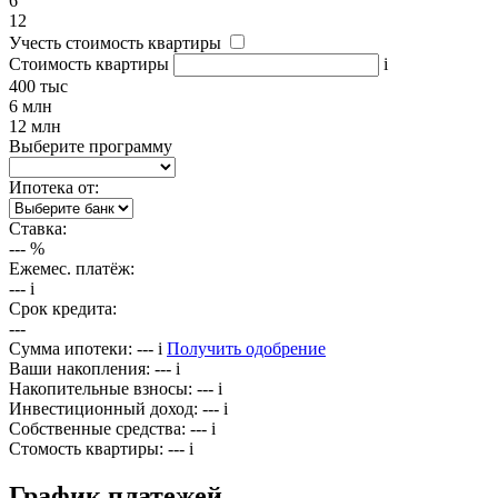
6
12
Учесть стоимость квартиры
Стоимость квартиры
i
400 тыс
6 млн
12 млн
Выберите программу
Ипотека от:
Ставка:
---
%
Ежемес. платёж:
---
i
Срок кредита:
---
Сумма ипотеки:
---
i
Получить одобрение
Ваши накопления:
---
i
Накопительные взносы:
---
i
Инвестиционный доход:
---
i
Собственные средства:
---
i
Стомость квартиры:
---
i
График платежей