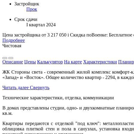
Застройщик
Прок
Срок сдачи
I квартал 2024
Цена застройщика
от 3 217 050
i
Скидка поВоенке: Бесплатное
Подробнее
Чистовая
Описание
Цены
Калькулятор
На карте
Характеристики
Планир
ЖК Стороны света - современный жилой комплекс комфорт-кла
«Запад» и «Восток». Общее количество квартир - 2294, в каждо
Читать далее
Свернуть
Технические характеристики, отделка, коммуникации
В домах представлены студии, одно- и двухкомнатные планиро
кв.м.
Квартиры передаются с отделкой "под ключ": металлопласти
облицовка плиткой стен и пола в санузлах, установка вхо