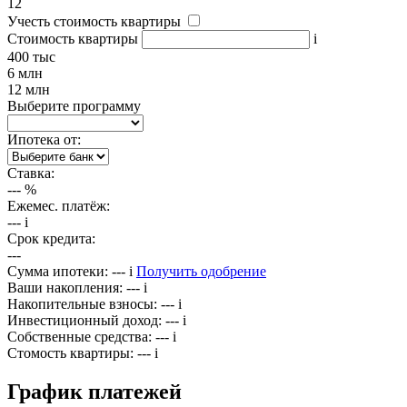
12
Учесть стоимость квартиры
Стоимость квартиры
i
400 тыс
6 млн
12 млн
Выберите программу
Ипотека от:
Ставка:
---
%
Ежемес. платёж:
---
i
Срок кредита:
---
Сумма ипотеки:
---
i
Получить одобрение
Ваши накопления:
---
i
Накопительные взносы:
---
i
Инвестиционный доход:
---
i
Собственные средства:
---
i
Стомость квартиры:
---
i
График платежей