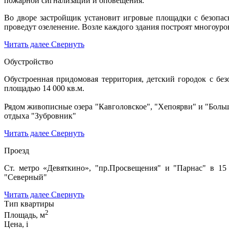
пожарной сигнализации и оповещения.
Во дворе застройщик установит игровые площадки с безопа
проведут озеленение. Возле каждого здания построят многоур
Читать далее
Свернуть
Обустройство
Обустроенная придомовая территория, детский городок с бе
площадью 14 000 кв.м.
Рядом живописные озера "Кавголовское", "Хепоярви" и "Больш
отдыха "Зубровник"
Читать далее
Свернуть
Проезд
Ст. метро «Девяткино», "пр.Просвещения" и "Парнас" в 15
"Северный"
Читать далее
Свернуть
Тип квартиры
2
Площадь, м
Цена,
i