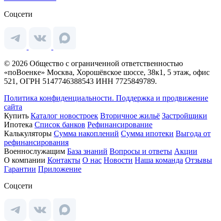
Соцсети
© 2026 Общество с ограниченной ответственностью
«поВоенке» Москва, Хорошёвское шоссе, 38к1, 5 этаж, офис
521, ОГРН 5147746388543 ИНН 7725849789.
Политика конфиденциальности.
Поддержка и продвижение
сайта
Купить
Каталог новостроек
Вторичное жильё
Застройщики
Ипотека
Список банков
Рефинансирование
Калькуляторы
Сумма накоплений
Сумма ипотеки
Выгода от
рефинансирования
Военнослужащим
База знаний
Вопросы и ответы
Акции
О компании
Контакты
О нас
Новости
Наша команда
Отзывы
Гарантии
Приложение
Соцсети