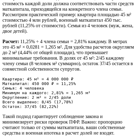
стоимость каждой доли должна соответствовать части средств
маткапитала, приходящейся на конкретного члена семьи.
Рассмотрим практический пример: квартира площадью 45 м²
стоимостью 4 млн рублей, военный маткапитал 450 тыс.
рублей (11,25% от стоимости). Семья из 4 человек (муж, жена,
двое детей).
Расчет:
11,25% ÷ 4 члена семьи = 2,81% каждому. В метрах
это 45 м² × 0,0281 = 1,265 м². Для удобства расчетов округляем
до 2 м² (4,44% от общей площади), что превышает
минимальные требования. В долях от 45 м²: 2/45 каждому
члену семьи (8 человек м² суммарно), остаток 37/45 остается в
совместной собственности супругов.
Квартира: 45 м² = 4 000 000 ₽

Маткапитал: 450 000 ₽ = 11,25%

Семья: 4 человека

Минимум на каждого: 2,81% = 1,265 м²

Округление: 2 м² = 2/45 доли

Всего выделено: 8/45 (17,78%)

Такой подход гарантирует соблюдение закона и
минимизирует риски проверок ПФР. Важно: пропорцию
считают только от суммы маткапитала, ваши собственные
средства и военная ипотека в расчет долей не входят.